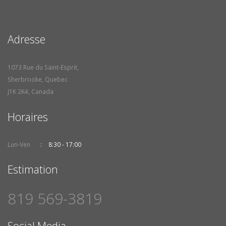
Adresse
1073 Rue du Saint-Esprit,
Sherbrooke, Quebec
J1K 2K4, Canada
Horaires
Lun-Ven
8:30 - 17:00
Estimation
819 569-3819
Social Media